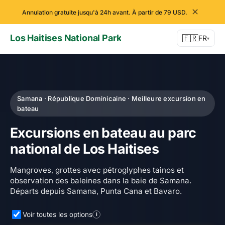
✕
Annulation gratuite jusqu'à 24h avant. À partir de 79 USD.
Los Haitises National Park
🇫🇷
FR
▾
Samana · République Dominicaine · Meilleure excursion en
bateau
Excursions en bateau au parc
national de Los Haitises
Mangroves, grottes avec pétroglyphes tainos et
observation des baleines dans la baie de Samana.
Départs depuis Samana, Punta Cana et Bavaro.
Voir toutes les options
i