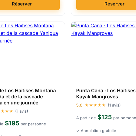
Réserver
Réserver
 de Los Haitises Montaña
Punta Cana : Los Haitises
a et de la cascade
Kayak Mangroves
a en une journée
5.0
★★★★★
(1 avis)
★★★★
(1 avis)
$125
À partir de
par person
$195
de
par personne
✓ Annulation gratuite