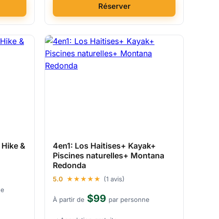
Réserver
 Hike &
4en1: Los Haitises+ Kayak+
Piscines naturelles+ Montana
Redonda
5.0
★★★★★
(1 avis)
ne
$99
À partir de
par personne