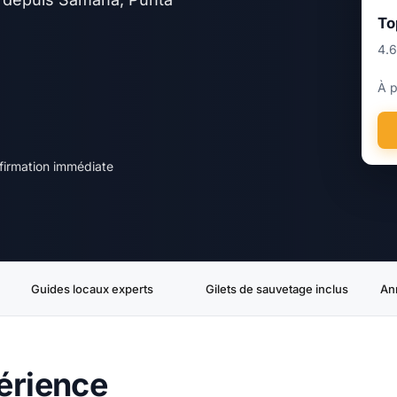
To
4.
À p
firmation immédiate
Guides locaux experts
Gilets de sauvetage inclus
An
érience