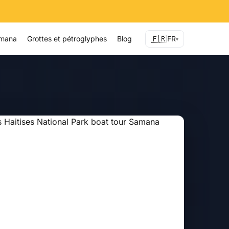
🇫🇷
amana
Grottes et pétroglyphes
Blog
FR
▾