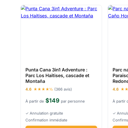
Punta Cana 3in1 Adventure :
Parc na
Parc Los Haitises, cascade et
Parais
Montaña
Redon
4.6
★★★★½
(366 avis)
4.6
★
$149
À partir de
par personne
À partir 
✓ Annulation gratuite
✓ Annula
Confirmation immédiate
Confirma