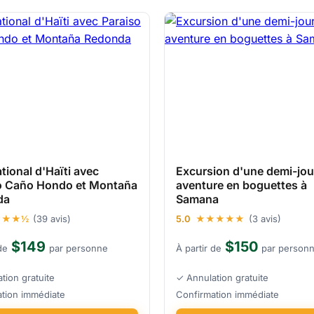
tional d'Haïti avec
Excursion d'une demi-jou
o Caño Hondo et Montaña
aventure en boguettes à
da
Samana
★★★½
(39 avis)
5.0
★★★★★
(3 avis)
$149
$150
de
par personne
À partir de
par person
tion gratuite
✓ Annulation gratuite
tion immédiate
Confirmation immédiate