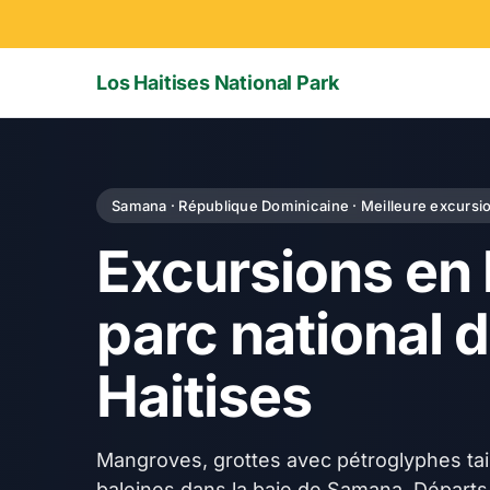
Los Haitises National Park
Samana · République Dominicaine · Meilleure excursi
Excursions en
parc national 
Haitises
Mangroves, grottes avec pétroglyphes tai
baleines dans la baie de Samana. Départ