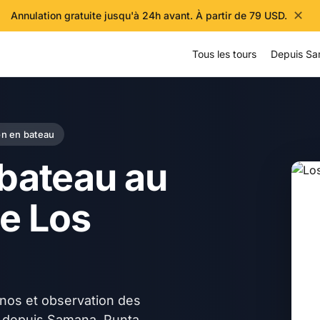
✕
Annulation gratuite jusqu'à 24h avant. À partir de 79 USD.
Tous les tours
Depuis S
on en bateau
 bateau au
de Los
nos et observation des
s depuis Samana, Punta