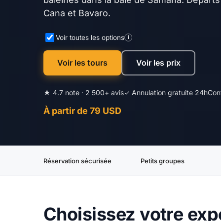
Cana et Bavaro.
Voir toutes les options
i
Voir les tours
Voir les prix
★ 4.7 note · 2 500+ avis
✓ Annulation gratuite 24h
Con
À partir de 79 USD
Réservation sécurisée
Petits groupes
Choisissez votre exp