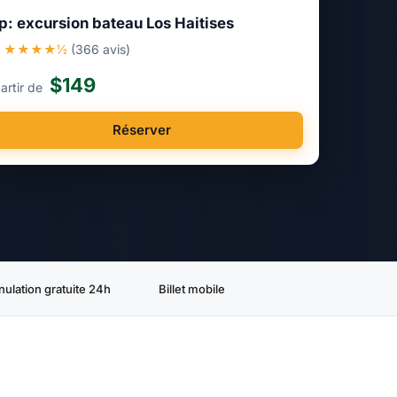
p: excursion bateau Los Haitises
6
★★★★½
(366 avis)
$149
artir de
Réserver
nulation gratuite 24h
Billet mobile