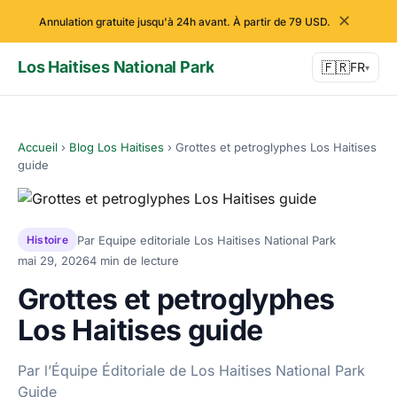
✕
Annulation gratuite jusqu'à 24h avant. À partir de 79 USD.
Los Haitises National Park
🇫🇷
FR
▾
Accueil
›
Blog Los Haitises
›
Grottes et petroglyphes Los Haitises
guide
Par Equipe editoriale Los Haitises National Park
Histoire
mai 29, 2026
4 min de lecture
Grottes et petroglyphes
Los Haitises guide
Par l’Équipe Éditoriale de Los Haitises National Park
Guide