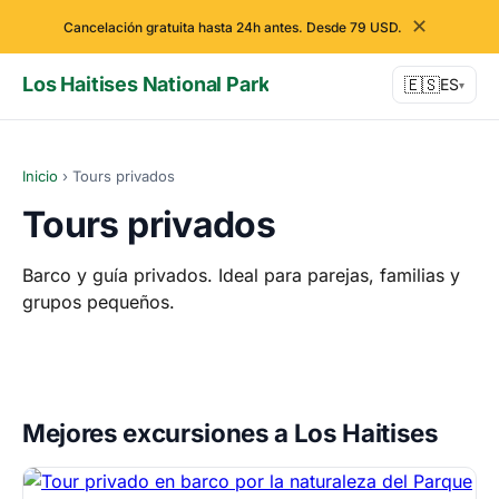
✕
Cancelación gratuita hasta 24h antes. Desde 79 USD.
Los Haitises National Park
🇪🇸
ES
▾
Inicio
›
Tours privados
Tours privados
Barco y guía privados. Ideal para parejas, familias y
grupos pequeños.
Mejores excursiones a Los Haitises