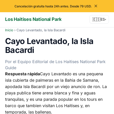
✕
Cancelación gratuita hasta 24h antes. Desde 79 USD.
Los Haitises National Park
🇪🇸
ES
▾
Inicio
›
Cayo Levantado, la Isla Bacardi
Cayo Levantado, la Isla
Bacardi
Por el Equipo Editorial de Los Haitises National Park
Guide
Respuesta rápida
Cayo Levantado es una pequena
isla cubierta de palmeras en la Bahia de Samana,
apodada Isla Bacardi por un viejo anuncio de ron. La
playa publica tiene arena blanca y fina y aguas
tranquilas, y es una parada popular en los tours en
barco que tambien visitan Los Haitises y, en
temporada, las ballenas.