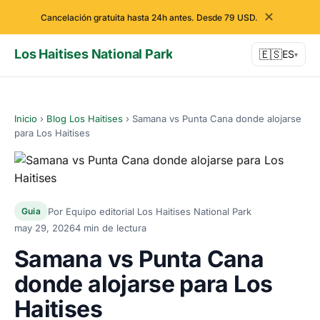
✕
Cancelación gratuita hasta 24h antes. Desde 79 USD.
Los Haitises National Park
🇪🇸
ES
▾
Inicio
›
Blog Los Haitises
›
Samana vs Punta Cana donde alojarse
para Los Haitises
Por Equipo editorial Los Haitises National Park
Guia
may 29, 2026
4 min de lectura
Samana vs Punta Cana
donde alojarse para Los
Haitises